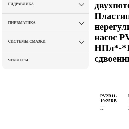
двухпот
ГИДРАВЛИКА
Пласти
ПНЕВМАТИКА
нерегу
насос P
СИСТЕМЫ СМАЗКИ
НПл*-*1
сдвоен
ЧИЛЛЕРЫ
PV2R11-
19/25RBAU1
—
Пластинчаты
нерегулируе
насос
сдвоенный