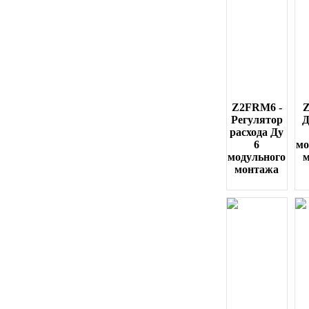
Z2FRM6 -
Z
Регулятор
Д
расхода Ду
6
мо
модульного
монтажа