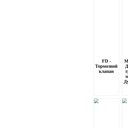
FD -
M
Тормозной
Д
клапан
т
Д