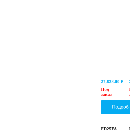
клапан
Ду25,
фланец
SAE
27,828.00
₽
Под
заказ
FD25FA1X/B0