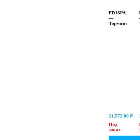
FD16PA1X/B0
—
Тормозной
клапан
Ду16,
на
плите
21,572.00
₽
Под
заказ