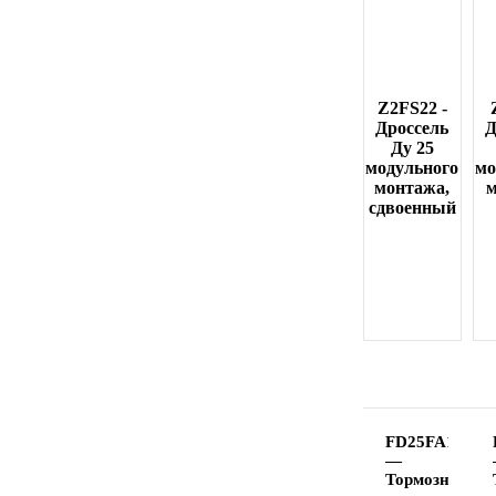
Z2FS22 -
Дроссель
Д
Ду 25
модульного
мо
монтажа,
сдвоенный
FD25FA1X/B0
—
Тормозной