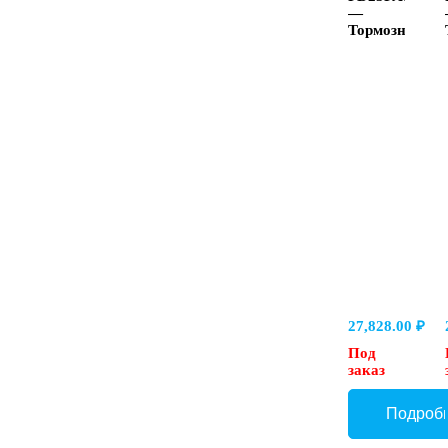
—
Тормозной
клапан
Ду25,
фланец
SAE
27,828.00
₽
Под
заказ