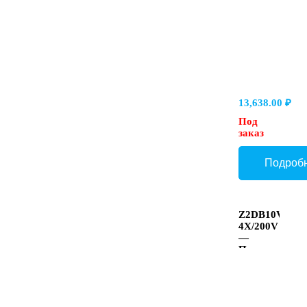
каналах
A → T и
B → T
13,638.00
₽
Под
заказ
Z2DB10VD2-
4X/200V
—
Предохранит
клапан
Ду 10
модульного
монтажа,