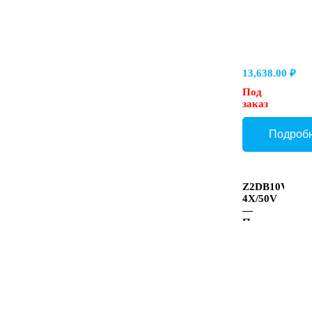
B → T
13,638.00
₽
Под
заказ
Z2DB10VC2-
4X/50V
—
Предохранит
клапан
Ду 10
модульного
монтажа,
давление
регулировки
50 бар, в