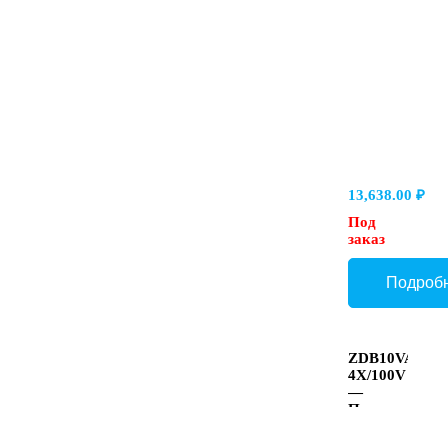
давление
регулировки
200 бар,
в
каналах
A → B и
B → A
13,638.00
₽
Под
заказ
ZDB10VA2-
4X/100V
—
Предохранит
клапан
Ду 10