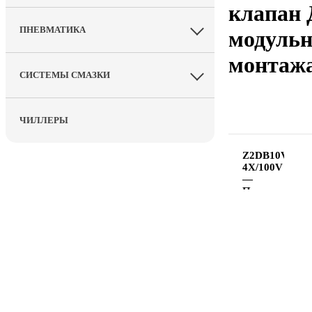
клапан 
ПНЕВМАТИКА
модульн
монтаж
СИСТЕМЫ СМАЗКИ
ЧИЛЛЕРЫ
Z2DB10VC2-
4X/100V
—
Предохранит
клапан
Ду 10
модульного
монтажа,
давление
регулировки
100 бар,
в
каналах
A → T и