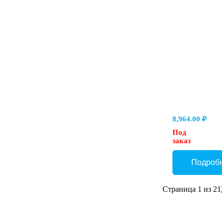
модульного
монтажа,
давление
регулировки
100 бар,
в
каналах
A → T
8,964.00
₽
Под
заказ
Страница 1 из 2
1