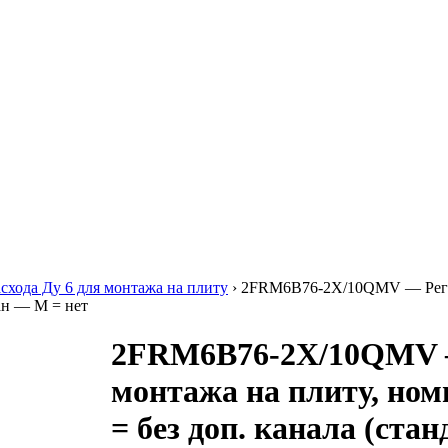
схода Ду 6 для монтажа на плиту
›
2FRM6B76-2X/10QMV — Регуля
пан — M = нет
2FRM6B76-2X/10QMV — 
монтажа на плиту, ном
= без доп. канала (ст