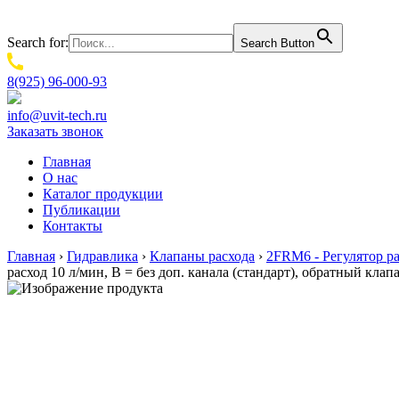
Search for:
Search Button
8(925) 96-000-93
info@uvit-tech.ru
Заказать звонок
Главная
О нас
Каталог продукции
Публикации
Контакты
Главная
›
Гидравлика
›
Клапаны расхода
›
2FRM6 - Регулятор ра
расход 10 л/мин, B = без доп. канала (стандарт), обратный кла