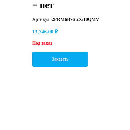
= нет
Артикул:
2FRM6B76-2X/10QMV
13,746.00
₽
Под заказ
Заказать