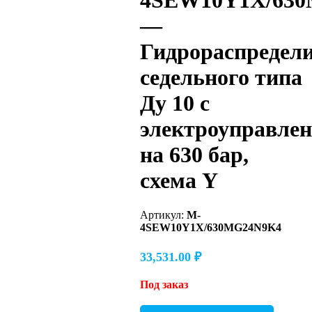
4SEW10Y1X/63
—
Гидрораспредел
седельного типа
Ду 10 с
электроуправле
на 630 бар,
схема Y
Артикул:
M-
4SEW10Y1X/630MG24N9K4
33,531.00
₽
Под заказ