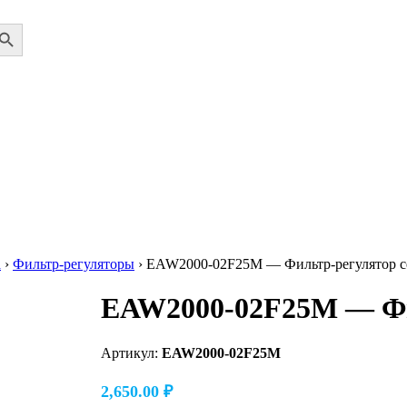
ch Button
а
›
Фильтр-регуляторы
›
EAW2000-02F25M — Фильтр-регулятор с
EAW2000-02F25M — Фи
Артикул:
EAW2000-02F25M
2,650.00
₽