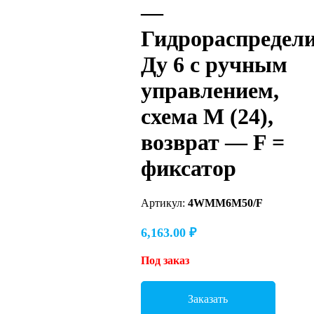
—
Гидрораспредел
Ду 6 с ручным
управлением,
схема M (24),
возврат — F =
фиксатор
Артикул:
4WMM6M50/F
6,163.00
₽
Под заказ
Заказать