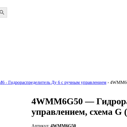
ch Button
 - Гидрораспределитель Ду 6 с ручным управлением
›
4WMM6G5
4WMM6G50 — Гидрорас
управлением, схема G 
Артикул:
4WMM6G50