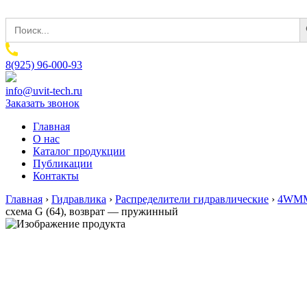
Sear
Search
for:
8(925) 96-000-93
info@uvit-tech.ru
Заказать звонок
Главная
О нас
Каталог продукции
Публикации
Контакты
Главная
›
Гидравлика
›
Распределители гидравлические
›
4WMM6
схема G (64), возврат — пружинный