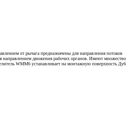
правлением от рычага предназначены для направления потоков
ния направлением движения рабочих органов. Имеют множество
еделитель WMM6 устанавливает на монтажную поверхность Ду6