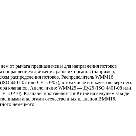
нием от рычага предназначены для направления потоков
ия направлением движения рабочих органов (например,
схем распределения потоков. Распределитель WMM16
ISO 4401-07 или CETOP07), в том числе и в качестве верхнего
абора клапанов. Аналогично: WMM25 — Ду25 (ISO 4401-08 или
TOP10). Клапаны производятся в Китае на ведущем заводе-
ественными аналогами отечественных клапанов ВММ16,
тного немецкого