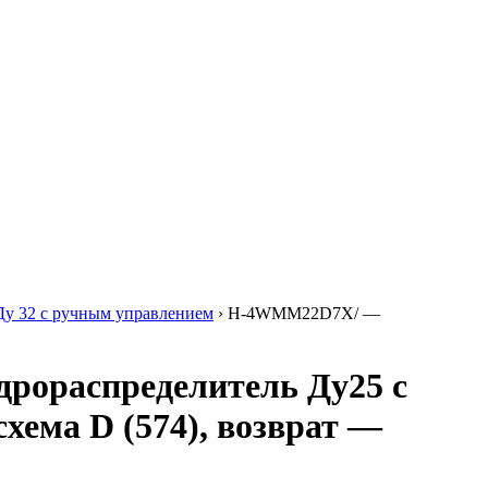
у 32 с ручным управлением
›
H-4WMM22D7X/ —
ораспределитель Ду25 с
хема D (574), возврат —