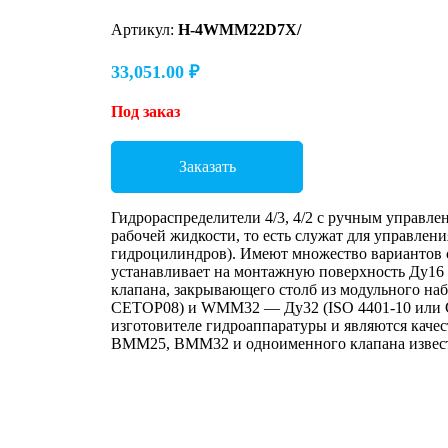
Артикул:
H-4WMM22D7X/
33,051.00
₽
Под заказ
Заказать
Гидрораспределители 4/3, 4/2 с ручным управле
рабочей жидкости, то есть служат для управлен
гидроцилиндров). Имеют множество вариантов 
устанавливает на монтажную поверхность Ду16 (
клапана, закрывающего столб из модульного н
CETOP08) и WMM32 — Ду32 (ISO 4401-10 или CE
изготовителе гидроаппаратуры и являются кач
ВММ25, ВММ32 и одноименного клапана извес