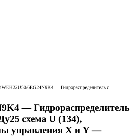
4WEH22U50/6EG24N9K4 — Гидрораспределитель с
9K4 — Гидрораспределитель
у25 схема U (134),
лы управления X и Y —