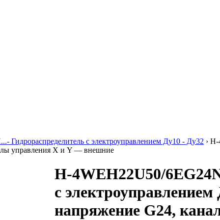
..- Гидрораспределитель с электроуправлением Ду10 - Ду32
›
H-
налы управления X и Y — внешние
H-4WEH22U50/6EG24N
с электроуправлением Д
напряжение G24, кана