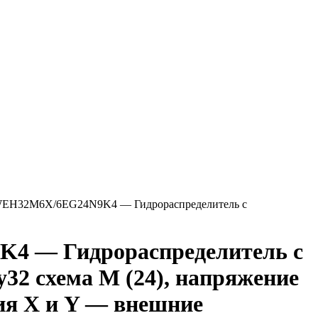
EH32M6X/6EG24N9K4 — Гидрораспределитель с
4 — Гидрораспределитель с
32 схема M (24), напряжение
ия X и Y — внешние