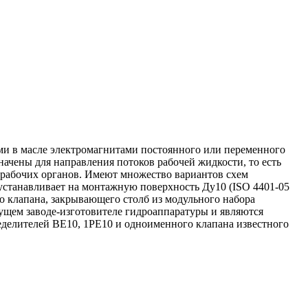
ими в масле электромагнитами постоянного или переменного
ачены для направления потоков рабочей жидкости, то есть
 рабочих органов. Имеют множество вариантов схем
устанавливает на монтажную поверхность Ду10 (ISO 4401-05
го клапана, закрывающего столб из модульного набора
дущем заводе-изготовителе гидроаппаратуры и являются
делителей ВЕ10, 1РЕ10 и одноименного клапана известного