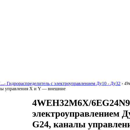
..- Гидрораспределитель с электроуправлением Ду10 - Ду32
›
4W
алы управления X и Y — внешние
4WEH32M6X/6EG24N9K
электроуправлением Ду
G24, каналы управлен