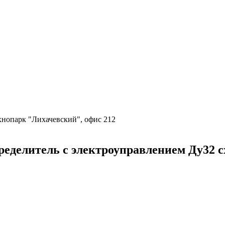
ехнопарк "Лихачевский", офис 212
литель с электроуправлением Ду32 схе