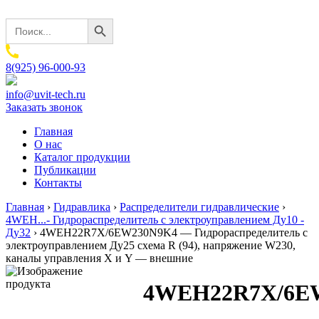
Search Button
Search
for:
8(925) 96-000-93
info@uvit-tech.ru
Заказать звонок
Главная
О нас
Каталог продукции
Публикации
Контакты
Главная
›
Гидравлика
›
Распределители гидравлические
›
4WEH...- Гидрораспределитель с электроуправлением Ду10 -
Ду32
›
4WEH22R7X/6EW230N9K4 — Гидрораспределитель с
электроуправлением Ду25 схема R (94), напряжение W230,
каналы управления X и Y — внешние
4WEH22R7X/6E