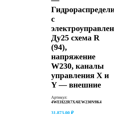
—
Гидрораспредел
с
электроуправле
Ду25 схема R
(94),
напряжение
W230, каналы
управления X и
Y — внешние
Артикул:
4WEH22R7X/6EW230N9K4
31,873.00
₽