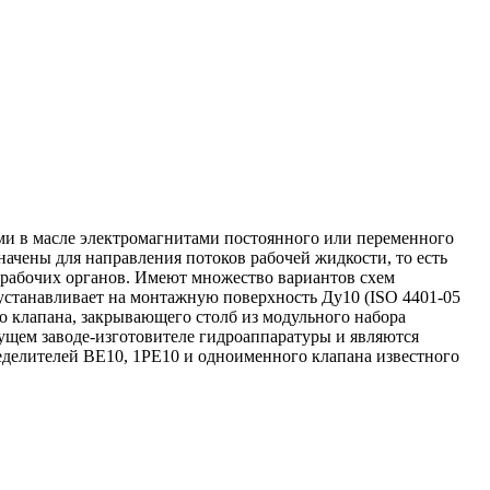
ими в масле электромагнитами постоянного или переменного
ачены для направления потоков рабочей жидкости, то есть
 рабочих органов. Имеют множество вариантов схем
устанавливает на монтажную поверхность Ду10 (ISO 4401-05
го клапана, закрывающего столб из модульного набора
дущем заводе-изготовителе гидроаппаратуры и являются
делителей ВЕ10, 1РЕ10 и одноименного клапана известного