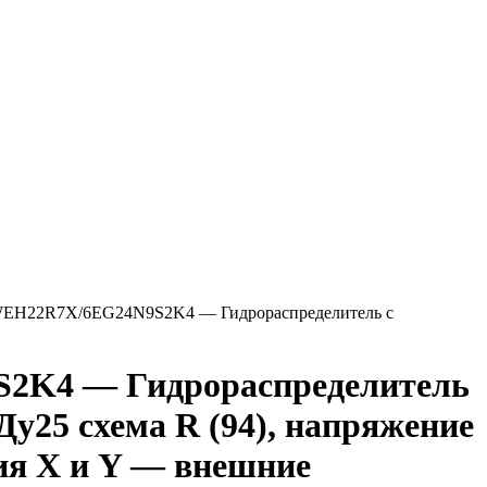
EH22R7X/6EG24N9S2K4 — Гидрораспределитель с
2K4 — Гидрораспределитель
Ду25 схема R (94), напряжение
ия X и Y — внешние