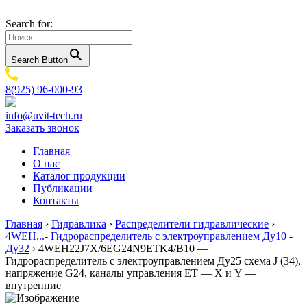
Search for:
Search Button
8(925) 96-000-93
info@uvit-tech.ru
Заказать звонок
Главная
О нас
Каталог продукции
Публикации
Контакты
Главная
›
Гидравлика
›
Распределители гидравлические
›
4WEH...- Гидрораспределитель с электроуправлением Ду10 -
Ду32
›
4WEH22J7X/6EG24N9ETK4/B10 —
Гидрораспределитель с электроуправлением Ду25 схема J (34),
напряжение G24, каналы управления ET — X и Y —
внутренние