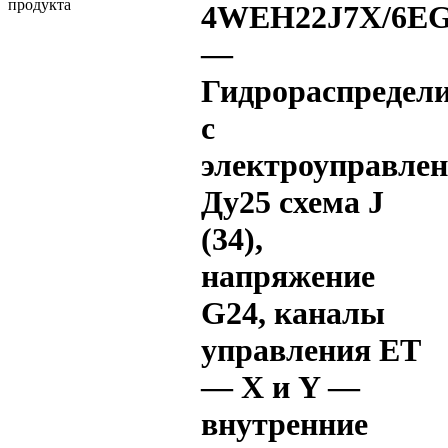
4WEH22J7X/6EG
—
Гидрораспредел
с
электроуправле
Ду25 схема J
(34),
напряжение
G24, каналы
управления ET
— X и Y —
внутренние