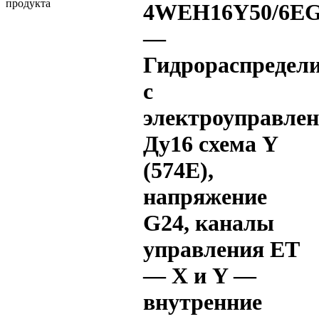
4WEH16Y50/6EG
—
Гидрораспредел
с
электроуправле
Ду16 схема Y
(574Е),
напряжение
G24, каналы
управления ET
— X и Y —
внутренние