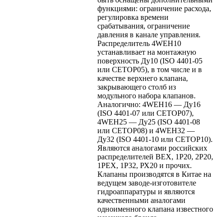
функциями: ограничение расхода,
регулировка времени
срабатывания, ограничение
давления в канале управления.
Распределитель 4WEH10
устанавливает на монтажную
поверхность Ду10 (ISO 4401-05
или CETOP05), в том числе и в
качестве верхнего клапана,
закрывающего столб из
модульного набора клапанов.
Аналогично: 4WEH16 — Ду16
(ISO 4401-07 или CETOP07),
4WEH25 — Ду25 (ISO 4401-08
или CETOP08) и 4WEH32 —
Ду32 (ISO 4401-10 или CETOP10).
Являются аналогами российских
распределителей ВЕХ, 1Р20, 2Р20,
1РЕХ, 1Р32, РХ20 и прочих.
Клапаны производятся в Китае на
ведущем заводе-изготовителе
гидроаппаратуры и являются
качественными аналогами
одноименного клапана известного