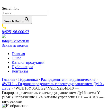
Search for:
Search Button
8(925) 96-000-93
info@uvit-tech.ru
Заказать звонок
Главная
О нас
Каталог продукции
Публикации
Контакты
Главная
›
Гидравлика
›
Распределители гидравлические
›
4WEH...- Гидрораспределитель с электроуправлением Ду10 -
Ду32
›
4WEH16Y50/6EG24N9ETS2K4/B10 —
Гидрораспределитель с электроуправлением Ду16 схема Y
(574Е), напряжение G24, каналы управления ET — X и Y —
внутренние