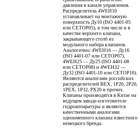
давления в канале управления.
Распределитель 4WEH10
устанавливает на монтажную
поверхность Ду10 (ISO 4401-05
или CETOP05), в том числе и в
качестве верхнего клапана,
закрывающего столб из
модульного набора клапанов.
Аналогично: 4WEH16 — Ду16
(ISO 4401-07 или CETOP07),
4WEH25 — Ду25 (ISO 4401-08
или CETOP08) и 4WEH32 —
Ду32 (ISO 4401-10 или CETOP10).
Являются аналогами российских
распределителей ВЕХ, 1Р20, 2Р20,
1РЕХ, 1Р32, РХ20 и прочих.
Клапаны производятся в Китае на
ведущем заводе-изготовителе
гидроаппаратуры и являются
качественными аналогами
одноименного клапана известного
немецкого бренда.