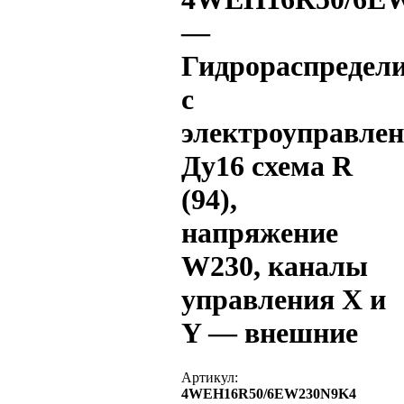
—
Гидрораспредел
с
электроуправле
Ду16 схема R
(94),
напряжение
W230, каналы
управления X и
Y — внешние
Артикул:
4WEH16R50/6EW230N9K4