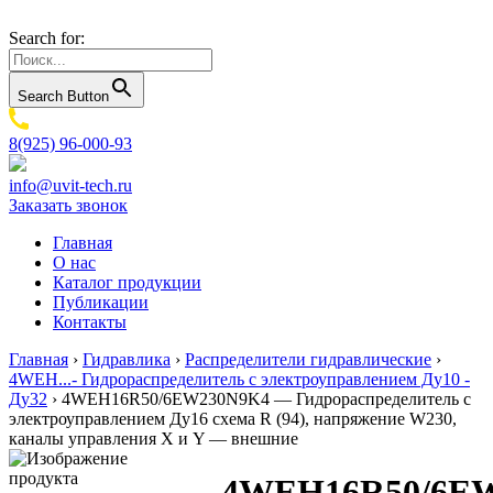
Search for:
Search Button
8(925) 96-000-93
info@uvit-tech.ru
Заказать звонок
Главная
О нас
Каталог продукции
Публикации
Контакты
Главная
›
Гидравлика
›
Распределители гидравлические
›
4WEH...- Гидрораспределитель с электроуправлением Ду10 -
Ду32
›
4WEH16R50/6EW230N9K4 — Гидрораспределитель с
электроуправлением Ду16 схема R (94), напряжение W230,
каналы управления X и Y — внешние
4WEH16R50/6E