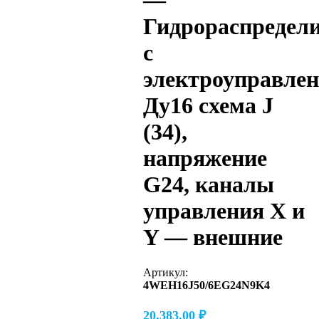
—
Гидрораспредел
с
электроуправле
Ду16 схема J
(34),
напряжение
G24, каналы
управления X и
Y — внешние
Артикул:
4WEH16J50/6EG24N9K4
20,383.00
₽