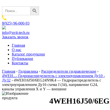
Search Button
Search
for:
8(925) 96-000-93
info@uvit-tech.ru
Заказать звонок
Главная
О нас
Каталог продукции
Публикации
Контакты
Главная
›
Гидравлика
›
Распределители гидравлические
›
4WEH...- Гидрораспределитель с электроуправлением Ду10 -
Ду32
›
4WEH16J50/6EG24N9K4 — Гидрораспределитель с
электроуправлением Ду16 схема J (34), напряжение G24,
каналы управления X и Y — внешние
4WEH16J50/6EG