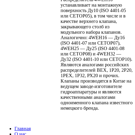
устанавливает на монтажную
поверхность Ду10 (ISO 4401-05
или CETOP05), в том числе и в
качестве верхнего клапана,
закрывающего столб из
модульного набора клапанов.
Аналогично: 4WEH16 — Ду16
(ISO 4401-07 или CETOP07),
4WEH25 — Ду25 (ISO 4401-08
или CETOP08) и 4WEH32 —
Ду32 (ISO 4401-10 или CETOP10).
Являются аналогами российских
распределителей ВЕХ, 1Р20, 2Р20,
1РЕХ, 1Р32, РХ20 и прочих.
Клапаны производятся в Китае на
ведущем заводе-изготовителе
гидроаппаратуры и являются
качественными аналогами
одноименного клапана известного
немецкого бренда.
Главная
О нас