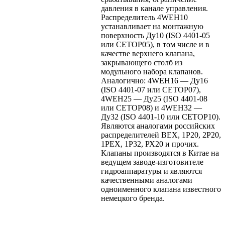
давления в канале управления.
Распределитель 4WEH10
устанавливает на монтажную
поверхность Ду10 (ISO 4401-05
или CETOP05), в том числе и в
качестве верхнего клапана,
закрывающего столб из
модульного набора клапанов.
Аналогично: 4WEH16 — Ду16
(ISO 4401-07 или CETOP07),
4WEH25 — Ду25 (ISO 4401-08
или CETOP08) и 4WEH32 —
Ду32 (ISO 4401-10 или CETOP10).
Являются аналогами российских
распределителей ВЕХ, 1Р20, 2Р20,
1РЕХ, 1Р32, РХ20 и прочих.
Клапаны производятся в Китае на
ведущем заводе-изготовителе
гидроаппаратуры и являются
качественными аналогами
одноименного клапана известного
немецкого бренда.