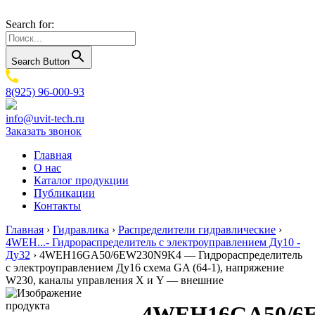
Search for:
Search Button
8(925) 96-000-93
info@uvit-tech.ru
Заказать звонок
Главная
О нас
Каталог продукции
Публикации
Контакты
Главная
›
Гидравлика
›
Распределители гидравлические
›
4WEH...- Гидрораспределитель с электроуправлением Ду10 -
Ду32
›
4WEH16GA50/6EW230N9K4 — Гидрораспределитель
с электроуправлением Ду16 схема GA (64-1), напряжение
W230, каналы управления X и Y — внешние
4WEH16GA50/6