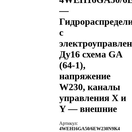
—
Гидрораспредел
с
электроуправле
Ду16 схема GA
(64-1),
напряжение
W230, каналы
управления X и
Y — внешние
Артикул:
4WEH16GA50/6EW230N9K4