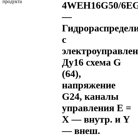
4WEH16G50/6EG
—
Гидрораспредел
с
электроуправле
Ду16 схема G
(64),
напряжение
G24, каналы
управления E =
X — внутр. и Y
— внеш.