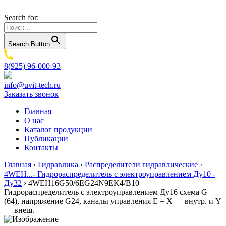
Search for:
Search Button
8(925) 96-000-93
info@uvit-tech.ru
Заказать звонок
Главная
О нас
Каталог продукции
Публикации
Контакты
Главная
›
Гидравлика
›
Распределители гидравлические
›
4WEH...- Гидрораспределитель с электроуправлением Ду10 -
Ду32
›
4WEH16G50/6EG24N9EK4/B10 —
Гидрораспределитель с электроуправлением Ду16 схема G
(64), напряжение G24, каналы управления E = X — внутр. и Y
— внеш.