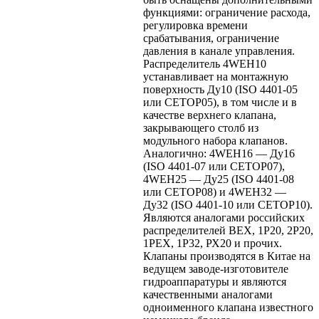
функциями: ограничение расхода,
регулировка времени
срабатывания, ограничение
давления в канале управления.
Распределитель 4WEH10
устанавливает на монтажную
поверхность Ду10 (ISO 4401-05
или CETOP05), в том числе и в
качестве верхнего клапана,
закрывающего столб из
модульного набора клапанов.
Аналогично: 4WEH16 — Ду16
(ISO 4401-07 или CETOP07),
4WEH25 — Ду25 (ISO 4401-08
или CETOP08) и 4WEH32 —
Ду32 (ISO 4401-10 или CETOP10).
Являются аналогами российских
распределителей ВЕХ, 1Р20, 2Р20,
1РЕХ, 1Р32, РХ20 и прочих.
Клапаны производятся в Китае на
ведущем заводе-изготовителе
гидроаппаратуры и являются
качественными аналогами
одноименного клапана известного