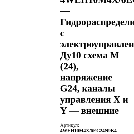
—
Гидрораспредел
с
электроуправле
Ду10 схема M
(24),
напряжение
G24, каналы
управления X и
Y — внешние
Артикул:
4WEH10M4X/6EG24N9K4