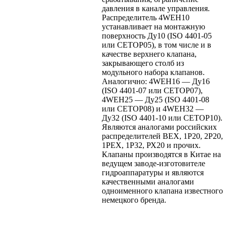
давления в канале управления.
Распределитель 4WEH10
устанавливает на монтажную
поверхность Ду10 (ISO 4401-05
или CETOP05), в том числе и в
качестве верхнего клапана,
закрывающего столб из
модульного набора клапанов.
Аналогично: 4WEH16 — Ду16
(ISO 4401-07 или CETOP07),
4WEH25 — Ду25 (ISO 4401-08
или CETOP08) и 4WEH32 —
Ду32 (ISO 4401-10 или CETOP10).
Являются аналогами российских
распределителей ВЕХ, 1Р20, 2Р20,
1РЕХ, 1Р32, РХ20 и прочих.
Клапаны производятся в Китае на
ведущем заводе-изготовителе
гидроаппаратуры и являются
качественными аналогами
одноименного клапана известного
немецкого бренда.