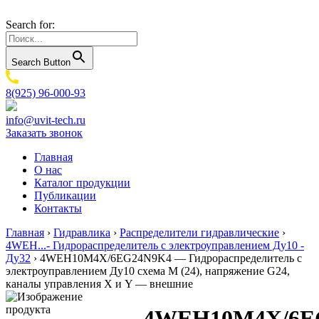
Search for:
Search Button
8(925) 96-000-93
info@uvit-tech.ru
Заказать звонок
Главная
О нас
Каталог продукции
Публикации
Контакты
Главная
›
Гидравлика
›
Распределители гидравлические
›
4WEH...- Гидрораспределитель с электроуправлением Ду10 -
Ду32
›
4WEH10M4X/6EG24N9K4 — Гидрораспределитель с
электроуправлением Ду10 схема M (24), напряжение G24,
каналы управления X и Y — внешние
4WEH10M4X/6E