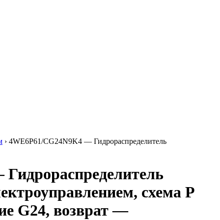
м
›
4WE6P61/CG24N9K4 — Гидрораспределитель
Гидрораспределитель
лектроуправлением, схема P
ние G24, возврат —