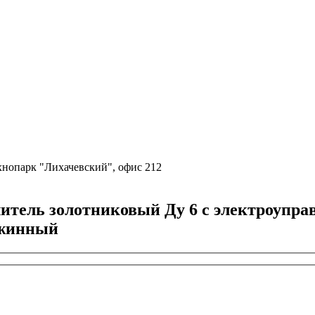
ехнопарк "Лихачевский", офис 212
ль золотниковый Ду 6 с электроуправле
ужинный