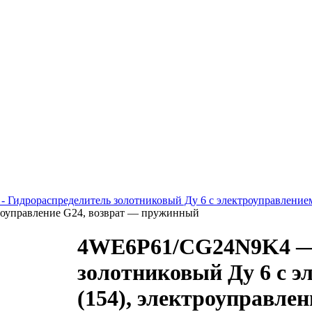
- Гидрораспределитель золотниковый Ду 6 с электроуправление
ктроуправление G24, возврат — пружинный
4WE6P61/CG24N9K4 — 
золотниковый Ду 6 с э
(154), электроуправле