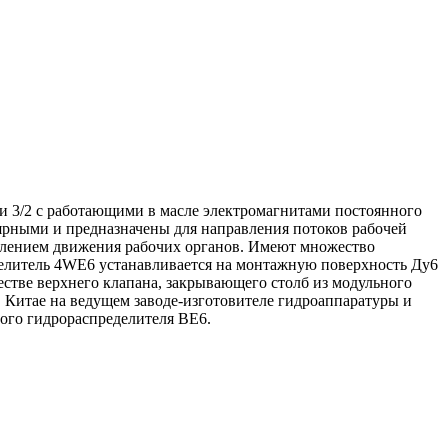
и 3/2 с работающими в масле электромагнитами постоянного
ярными и предназначены для направления потоков рабочей
авлением движения рабочих органов. Имеют множество
делитель 4WE6 устанавливается на монтажную поверхность Ду6
честве верхнего клапана, закрывающего столб из модульного
 Китае на ведущем заводе-изготовителе гидроаппаратуры и
ого гидрораспределителя ВЕ6.