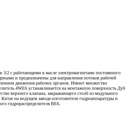
и 3/2 с работающими в масле электромагнитами постоянного
ярными и предназначены для направления потоков рабочей
авлением движения рабочих органов. Имеют множество
делитель 4WE6 устанавливается на монтажную поверхность Ду6
честве верхнего клапана, закрывающего столб из модульного
 Китае на ведущем заводе-изготовителе гидроаппаратуры и
ого гидрораспределителя ВЕ6.