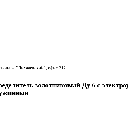
ехнопарк "Лихачевский", офис 212
елитель золотниковый Ду 6 с электроуп
ружинный