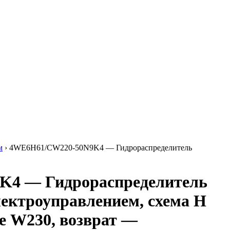
м
›
4WE6H61/CW220-50N9K4 — Гидрораспределитель
4 — Гидрораспределитель
лектроуправлением, схема H
ие W230, возврат —