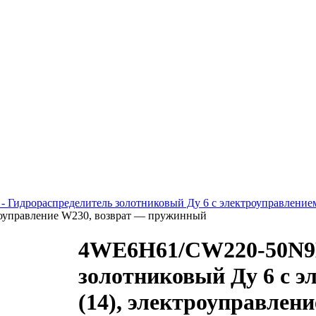
- Гидрораспределитель золотниковый Ду 6 с электроуправление
троуправление W230, возврат — пружинный
4WE6H61/CW220-50N9K
золотниковый Ду 6 с э
(14), электроуправлен