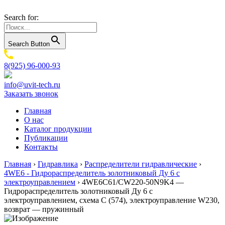
Search for:
Search Button
8(925) 96-000-93
info@uvit-tech.ru
Заказать звонок
Главная
О нас
Каталог продукции
Публикации
Контакты
Главная
›
Гидравлика
›
Распределители гидравлические
›
4WE6 - Гидрораспределитель золотниковый Ду 6 с
электроуправлением
›
4WE6C61/CW220-50N9K4 —
Гидрораспределитель золотниковый Ду 6 с
электроуправлением, схема C (574), электроуправление W230,
возврат — пружинный