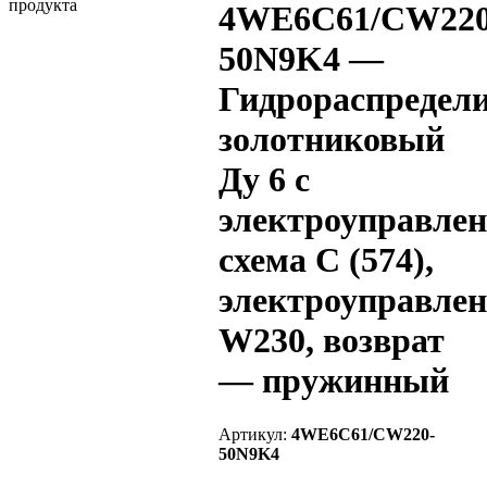
4WE6C61/CW220
50N9K4 —
Гидрораспредел
золотниковый
Ду 6 с
электроуправлен
схема C (574),
электроуправлен
W230, возврат
— пружинный
Артикул:
4WE6C61/CW220-
50N9K4