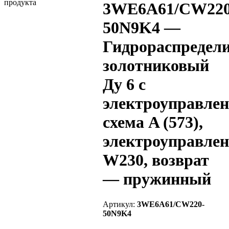
3WE6A61/CW220
50N9K4 —
Гидрораспредел
золотниковый
Ду 6 с
электроуправлен
схема A (573),
электроуправлен
W230, возврат
— пружинный
Артикул:
3WE6A61/CW220-
50N9K4