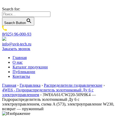
Search for:
Search Button
8(925) 96-000-93
info@uvit-tech.ru
Заказать звонок
Главная
О нас
Каталог продукции
Публикации
Контакты
Главная
›
Гидравлика
›
Распределители гидравлические
›
4WE6 - Гидрораспределитель золотниковый Ду 6 с
электроуправлением
›
3WE6A61/CW220-50N9K4 —
Гидрораспределитель золотниковый Ду 6 с
электроуправлением, схема A (573), электроуправление W230,
возврат — пружинный