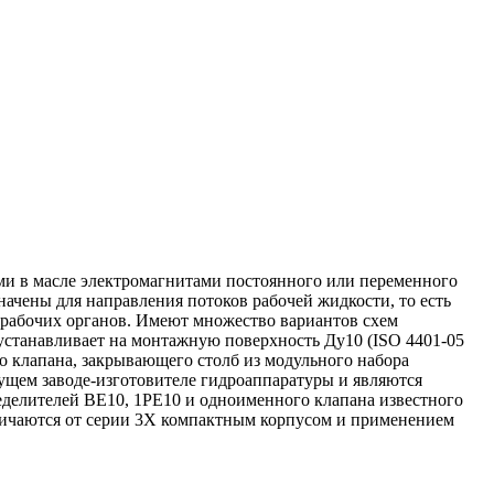
ими в масле электромагнитами постоянного или переменного
ачены для направления потоков рабочей жидкости, то есть
 рабочих органов. Имеют множество вариантов схем
устанавливает на монтажную поверхность Ду10 (ISO 4401-05
го клапана, закрывающего столб из модульного набора
дущем заводе-изготовителе гидроаппаратуры и являются
делителей ВЕ10, 1РЕ10 и одноименного клапана известного
личаются от серии 3X компактным корпусом и применением