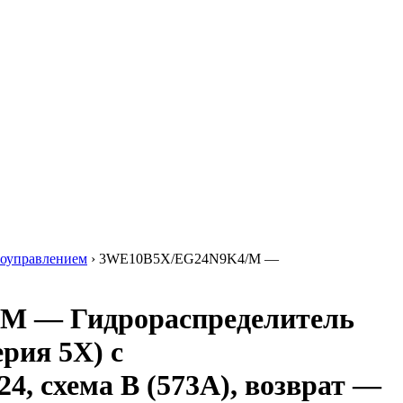
роуправлением
›
3WE10B5X/EG24N9K4/M —
M — Гидрораспределитель
рия 5X) с
4, схема B (573A), возврат —