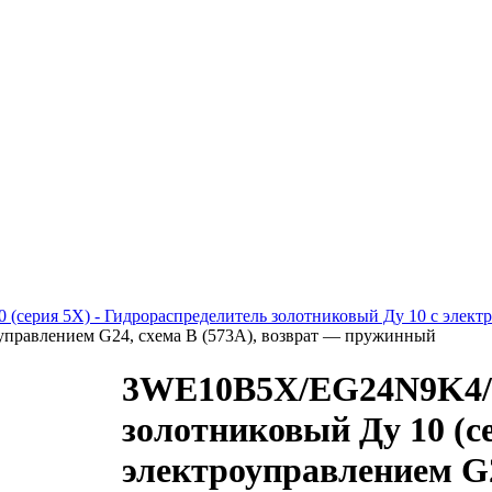
 (серия 5X) - Гидрораспределитель золотниковый Ду 10 с элект
оуправлением G24, схема B (573A), возврат — пружинный
3WE10B5X/EG24N9K4/
золотниковый Ду 10 (се
электроуправлением G2