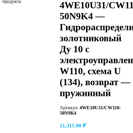
4WE10U31/CW11
50N9K4 —
Гидрораспредел
золотниковый
Ду 10 с
электроуправле
W110, схема U
(134), возврат —
пружинный
Артикул:
4WE10U31/CW110-
50N9K4
11,315.00
₽