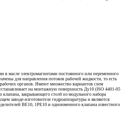
ими в масле электромагнитами постоянного или переменного
ачены для направления потоков рабочей жидкости, то есть
 рабочих органов. Имеют множество вариантов схем
устанавливает на монтажную поверхность Ду10 (ISO 4401-05
го клапана, закрывающего столб из модульного набора
дущем заводе-изготовителе гидроаппаратуры и являются
делителей ВЕ10, 1РЕ10 и одноименного клапана известного