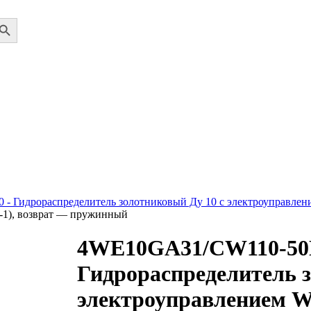
ch Button
 - Гидрораспределитель золотниковый Ду 10 с электроуправлен
4-1), возврат — пружинный
4WE10GA31/CW110-5
Гидрораспределитель з
электроуправлением W1