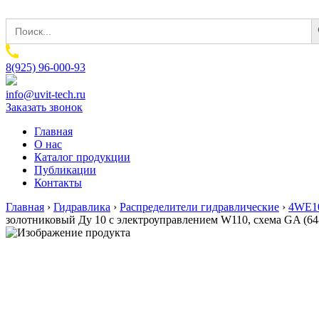
Sear
Search
for:
8(925) 96-000-93
info@uvit-tech.ru
Заказать звонок
Главная
О нас
Каталог продукции
Публикации
Контакты
Главная
›
Гидравлика
›
Распределители гидравлические
›
4WE10
золотниковый Ду 10 с электроуправлением W110, схема GA (6