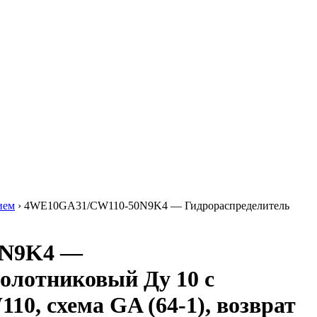
ием
›
4WE10GA31/CW110-50N9K4 — Гидрораспределитель
0N9K4 —
олотниковый Ду 10 с
10, схема GA (64-1), возврат