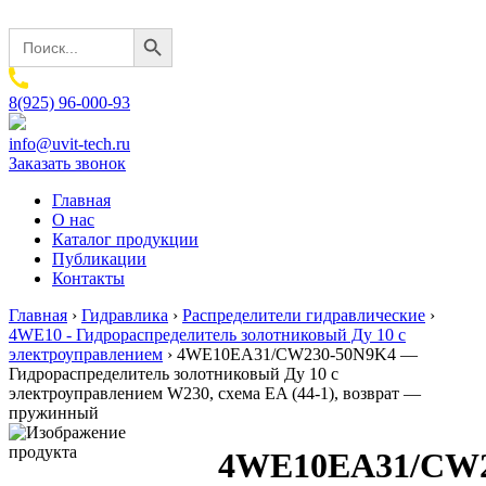
Search Button
Search
for:
8(925) 96-000-93
info@uvit-tech.ru
Заказать звонок
Главная
О нас
Каталог продукции
Публикации
Контакты
Главная
›
Гидравлика
›
Распределители гидравлические
›
4WE10 - Гидрораспределитель золотниковый Ду 10 с
электроуправлением
›
4WE10EA31/CW230-50N9K4 —
Гидрораспределитель золотниковый Ду 10 с
электроуправлением W230, схема EA (44-1), возврат —
пружинный
4WE10EA31/CW2