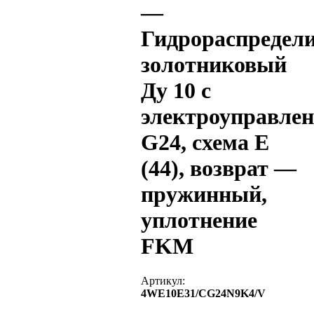
—
Гидрораспредел
золотниковый
Ду 10 с
электроуправле
G24, схема E
(44), возврат —
пружинный,
уплотнение
FKM
Артикул:
4WE10E31/CG24N9K4/V