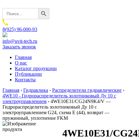
Search Button
Search
for:
8(925) 96-000-93
info@uvit-tech.ru
Заказать звонок
Главная
О нас
Каталог продукции
Публикации
Контакты
Главная
›
Гидравлика
›
Распределители гидравлические
›
4WE10 - Гидрораспределитель золотниковый Ду 10 с
электроуправлением
›
4WE10E31/CG24N9K4/V —
Гидрораспределитель золотниковый Ду 10 с
электроуправлением G24, схема E (44), возврат —
пружинный, уплотнение FKM
4WE10E31/CG24