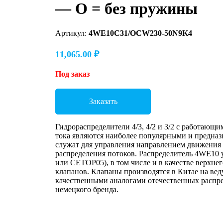
— O = без пружины
Артикул:
4WE10C31/OCW230-50N9K4
11,065.00
₽
Под заказ
Заказать
Гидрораспределители 4/3, 4/2 и 3/2 с работающ
тока являются наиболее популярными и предназн
служат для управления направлением движения
распределения потоков. Распределитель 4WE10 
или CETOP05), в том числе и в качестве верхне
клапанов. Клапаны производятся в Китае на ве
качественными аналогами отечественных распре
немецкого бренда.