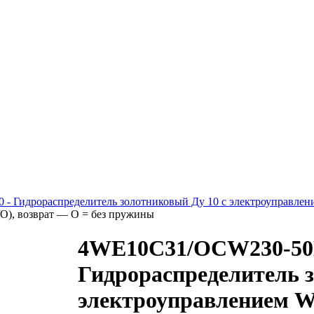
 - Гидрораспределитель золотниковый Ду 10 с электроуправлен
/О), возврат — O = без пружины
4WE10C31/OCW230-5
Гидрораспределитель з
электроуправлением W2