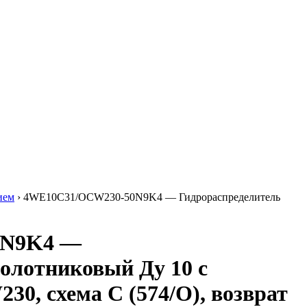
ием
›
4WE10C31/OCW230-50N9K4 — Гидрораспределитель
0N9K4 —
олотниковый Ду 10 с
30, схема C (574/О), возврат