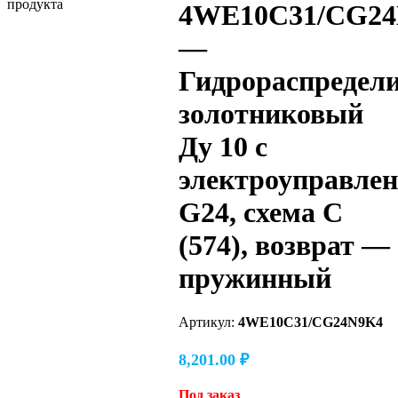
4WE10C31/CG2
—
Гидрораспредел
золотниковый
Ду 10 с
электроуправле
G24, схема C
(574), возврат —
пружинный
Артикул:
4WE10C31/CG24N9K4
8,201.00
₽
Под заказ