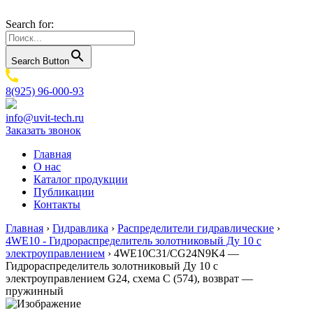
Search for:
Search Button
8(925) 96-000-93
info@uvit-tech.ru
Заказать звонок
Главная
О нас
Каталог продукции
Публикации
Контакты
Главная
›
Гидравлика
›
Распределители гидравлические
›
4WE10 - Гидрораспределитель золотниковый Ду 10 с
электроуправлением
›
4WE10C31/CG24N9K4 —
Гидрораспределитель золотниковый Ду 10 с
электроуправлением G24, схема C (574), возврат —
пружинный