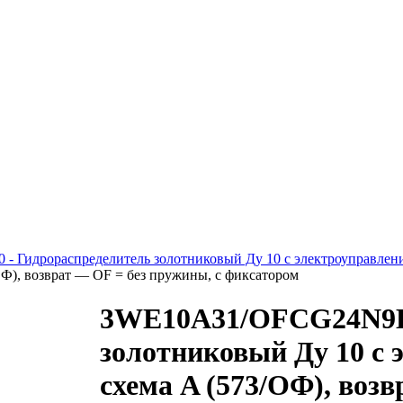
 - Гидрораспределитель золотниковый Ду 10 с электроуправлен
ОФ), возврат — OF = без пружины, с фиксатором
3WE10A31/OFCG24N9K
золотниковый Ду 10 с 
схема A (573/ОФ), воз