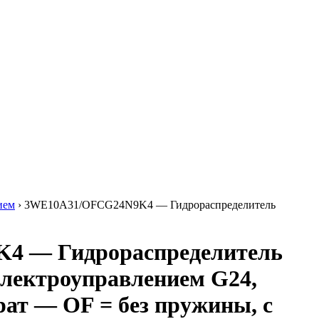
ием
›
3WE10A31/OFCG24N9K4 — Гидрораспределитель
4 — Гидрораспределитель
электроуправлением G24,
врат — OF = без пружины, с