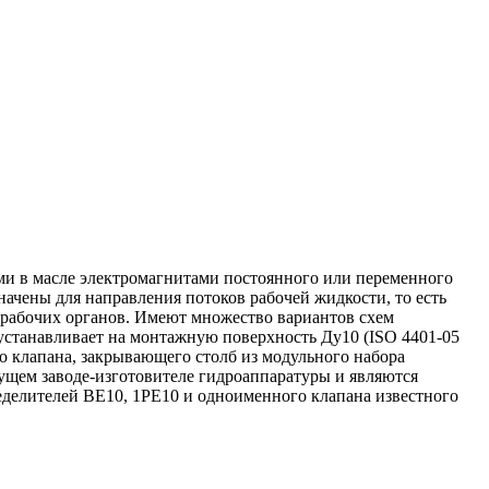
ими в масле электромагнитами постоянного или переменного
ачены для направления потоков рабочей жидкости, то есть
 рабочих органов. Имеют множество вариантов схем
устанавливает на монтажную поверхность Ду10 (ISO 4401-05
го клапана, закрывающего столб из модульного набора
дущем заводе-изготовителе гидроаппаратуры и являются
делителей ВЕ10, 1РЕ10 и одноименного клапана известного