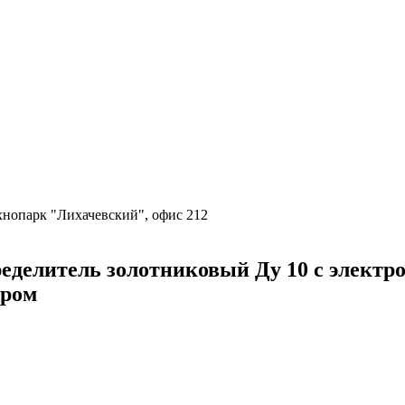
ехнопарк "Лихачевский", офис 212
литель золотниковый Ду 10 с электроу
ором