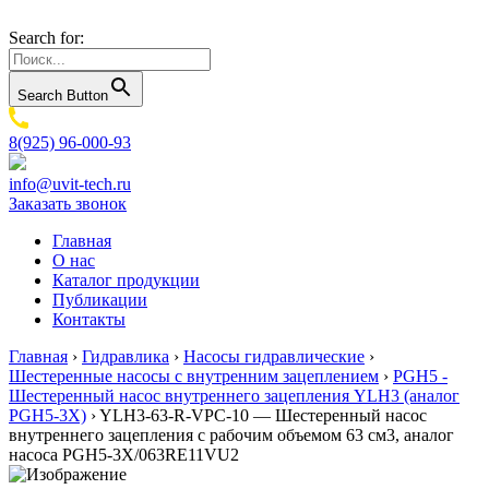
Search for:
Search Button
8(925) 96-000-93
info@uvit-tech.ru
Заказать звонок
Главная
О нас
Каталог продукции
Публикации
Контакты
Главная
›
Гидравлика
›
Насосы гидравлические
›
Шестеренные насосы с внутренним зацеплением
›
PGH5 -
Шестеренный насос внутреннего зацепления YLH3 (аналог
PGH5-3X)
›
YLH3-63-R-VPC-10 — Шестеренный насос
внутреннего зацепления с рабочим объемом 63 см3, аналог
насоса PGH5-3X/063RE11VU2