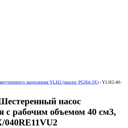
внутреннего зацепления YLH2 (аналог PGH4-3X)
›
YLH2-40-
Шестеренный насос
я с рабочим объемом 40 см3,
X/040RE11VU2