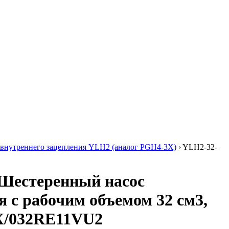
внутреннего зацепления YLH2 (аналог PGH4-3X)
›
YLH2-32-
Шестеренный насос
я с рабочим объемом 32 см3,
X/032RE11VU2