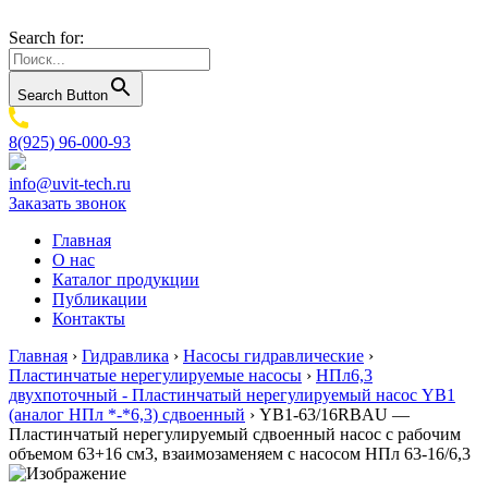
Search for:
Search Button
8(925) 96-000-93
info@uvit-tech.ru
Заказать звонок
Главная
О нас
Каталог продукции
Публикации
Контакты
Главная
›
Гидравлика
›
Насосы гидравлические
›
Пластинчатые нерегулируемые насосы
›
НПл6,3
двухпоточный - Пластинчатый нерегулируемый насос YB1
(аналог НПл *-*6,3) сдвоенный
›
YB1-63/16RBAU —
Пластинчатый нерегулируемый сдвоенный насос с рабочим
объемом 63+16 см3, взаимозаменяем с насосом НПл 63-16/6,3