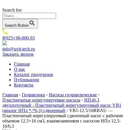
Search for:
Search Button
8(925) 96-000-93
info@uvit-tech.ru
Заказать звонок
Главная
О нас
Каталог продукции
Публикации
Контакты
Главная
›
Гидравлика
›
Насосы гидравлические
›
Пластинчатые нерегулируемые насосы
›
НПл6,3
двухпоточный - Пластинчатый нерегулируемый насос YB1
(аналог НПл *-*6,3) сдвоенный
›
YB1-12.5/16RBAU —
Пластинчатый нерегулируемый сдвоенный насос с рабочим
объемом 12,5+16 см3, взаимозаменяем с насосом НПл 12,5-
16/6,3