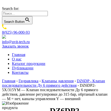
Search for:
Search Button
8(925) 96-000-93
info@uvit-tech.ru
Заказать звонок
Главная
О нас
Каталог продукции
Публикации
Контакты
Главная
›
Гидравлика
›
Клапаны давления
›
DZ6DP - Клапан
последовательности Ду 6 прямого действия
›
DZ6DP2-
5X/315YM — Клапан последовательности Ду 6 прямого
действия, давление регулировки до 315 бар, обртаный клапан
— M = нет, каналы управления Y — внешний
DZ6DP2-