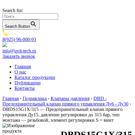
Search for:
Search Button
8(925) 96-000-93
info@uvit-tech.ru
Заказать звонок
Главная
О нас
Каталог продукции
Публикации
Контакты
Главная
›
Гидравлика
›
Клапаны давления
›
DBD -
Предохранительный клапан прямого управления Ду6 - Ду30
›
DBDS15G1X/315 — Предохранительный клапан прямого
управления Ду15, давление регулировки до 315 бар, тип
монтажа — резьбовой, элемент регулировки S = винт
DBDS15G1X/315