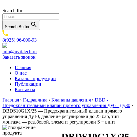
Search for:
Search Button
8(925) 96-000-93
info@uvit-tech.ru
Заказать звонок
Главная
О нас
Каталог продукции
Публикации
Контакты
Главная
›
Гидравлика
›
Клапаны давления
›
DBD -
Предохранительный клапан прямого управления Ду6 - Ду30
›
DBDS10G1X/25 — Предохранительный клапан прямого
управления Ду10, давление регулировки до 25 бар, тип
монтажа — резьбовой, элемент регулировки S = винт
DBDS10G1X/25